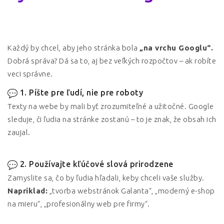
Každý by chcel, aby jeho stránka bola
„na vrchu Googlu“.
Dobrá správa? Dá sa to, aj bez veľkých rozpočtov – ak robíte
veci správne.
1. Píšte pre ľudí, nie pre roboty
Texty na webe by mali byť zrozumiteľné a užitočné. Google
sleduje, či ľudia na stránke zostanú – to je znak, že obsah ich
zaujal.
2. Používajte kľúčové slová prirodzene
Zamyslite sa, čo by ľudia hľadali, keby chceli vaše služby.
Napríklad:
„tvorba webstránok Galanta“, „moderný e-shop
na mieru“, „profesionálny web pre firmy“.