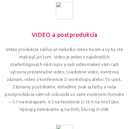
VIDEO a postprodukcia
Video produkcia zažíva už niekoľko rokov boom a vy by ste
mali byť pri tom. Video je jeden z najsilnejších
marketingových nástrojov a naši videomakeri vám radi
vytvoria prezentačné video, svadobné video, eventový
záznam, video z konferencie či workshopu alebo TV spot.
Záznamy postriháme, doladíme zvuk aj farby a naša
postprodukcia vám ich odovzdá vo vami zvolenom formáte
– 1:1 na Instagram, 4:3 na Facebook či 16:9 na YouTube.
Výstupy nahrávame aj na DVD, blu-ray či USB.