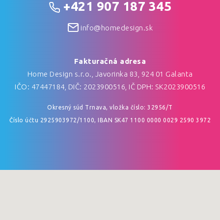
+421 907 187 345
info@homedesign.sk
Fakturačná adresa
Home Design s.r.o., Javorinka 83, 924 01 Galanta
IČO: 47447184, DIČ: 2023900516, IČ DPH: SK2023900516
Okresný súd Trnava, vložka číslo: 32956/T
Číslo účtu 2925903972/1100, IBAN SK47 1100 0000 0029 2590 3972