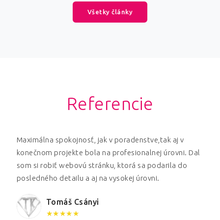
Všetky články
Referencie
Maximálna spokojnosť, jak v poradenstve,tak aj v
U
konečnom projekte bola na profesionalnej úrovni. Dal
t
som si robiť webovú stránku, ktorá sa podarila do
f
k
posledného detailu a aj na vysokej úrovni.
..
Tomáš Csányi
★★★★★