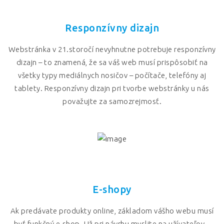
Responzívny dizajn
Webstránka v 21.storočí nevyhnutne potrebuje responzívny
dizajn – to znamená, že sa váš web musí prispôsobiť na
všetky typy mediálnych nosičov – počítače, telefóny aj
tablety. Responzívny dizajn pri tvorbe webstránky u nás
považujte za samozrejmosť.
E-shopy
Ak predávate produkty online, základom vášho webu musí
byť funkčný e-shop. Už pri návrhu myslite na užívateľov –