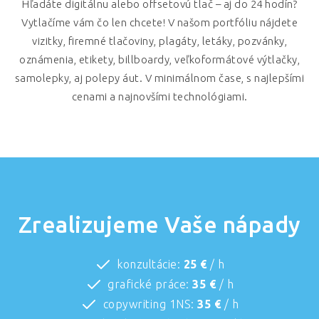
Hľadáte digitálnu alebo offsetovú tlač – aj do 24 hodín?
Vytlačíme vám čo len chcete! V našom portfóliu nájdete
vizitky, firemné tlačoviny, plagáty, letáky, pozvánky,
oznámenia, etikety, billboardy, veľkoformátové výtlačky,
samolepky, aj polepy áut. V minimálnom čase, s najlepšími
cenami a najnovšími technológiami.
Zrealizujeme Vaše nápady
konzultácie:
25 €
/ h
grafické práce:
35 €
/ h
copywriting 1NS:
35 €
/ h