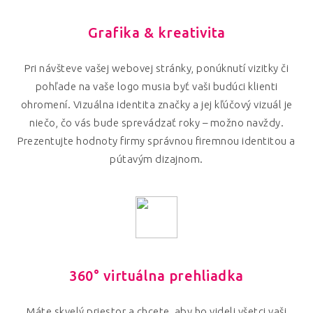
Grafika & kreativita
Pri návšteve vašej webovej stránky, ponúknutí vizitky či
pohľade na vaše logo musia byť vaši budúci klienti
ohromení. Vizuálna identita značky a jej kľúčový vizuál je
niečo, čo vás bude sprevádzať roky – možno navždy.
Prezentujte hodnoty firmy správnou firemnou identitou a
pútavým dizajnom.
360° virtuálna prehliadka
Máte skvelý priestor a chcete, aby ho videli všetci vaši