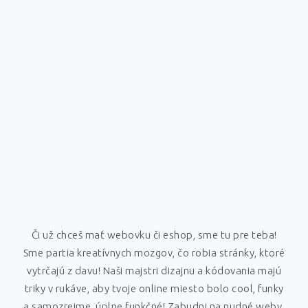
Či už chceš mať webovku či eshop, sme tu pre teba!
Sme partia kreatívnych mozgov, čo robia stránky, ktoré
vytrčajú z davu! Naši majstri dizajnu a kódovania majú
triky v rukáve, aby tvoje online miesto bolo cool, funky
a samozrejme, úplne funkčné! Zabudni na nudné weby,