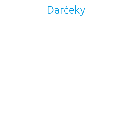
Darčeky
KATALÓG REKLAMNÝCH PREDMETOV