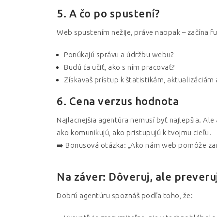
5. A čo po spustení?
Web spustením nežije, práve naopak – začína fu
Ponúkajú správu a údržbu webu?
Budú ťa učiť, ako s ním pracovať?
Získavaš prístup k štatistikám, aktualizáciám
6. Cena verzus hodnota
Najlacnejšia agentúra nemusí byť najlepšia. Ale
ako komunikujú, ako pristupujú k tvojmu cieľu.
➡️ Bonusová otázka: „Ako nám web pomôže zarobi
Na záver: Dôveruj, ale preveru
Dobrú agentúru spoznáš podľa toho, že: