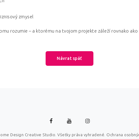
ch
biznisový zmysel
ý tomu rozumie – a ktorému na tvojom projekte záleží rovnako ako
Návrat späť
ome Design Creative Studio. Všetky práva vyhradené.
Ochrana osobný