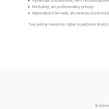
Vysvetľuje zrozumiteľne, nie v technoblábolo
Má ľudský, ale profesionálny prístup
Nepredáva ti len web, ale riešenie, ktoré má 
Tvoj web je investícia. Vyber si partnera, ktor
© 2026 H