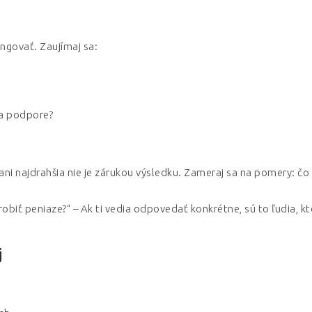
ngovať. Zaujímaj sa:
 a podpore?
 ani najdrahšia nie je zárukou výsledku. Zameraj sa na pomery: čo
ť peniaze?“ – Ak ti vedia odpovedať konkrétne, sú to ľudia, kt
j