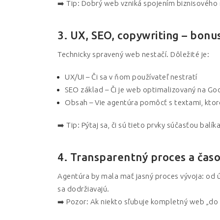
➡️ Tip: Dobrý web vzniká spojením biznisového m
3. UX, SEO, copywriting – bonu
Technicky spravený web nestačí. Dôležité je:
UX/UI – Či sa v ňom používateľ nestratí
SEO základ – Či je web optimalizovaný na Googl
Obsah – Vie agentúra pomôcť s textami, ktoré 
➡️ Tip: Pýtaj sa, či sú tieto prvky súčasťou balík
4. Transparentný proces a čas
Agentúra by mala mať jasný proces vývoja: od 
sa dodržiavajú.
➡️ Pozor: Ak niekto sľubuje kompletný web „do 