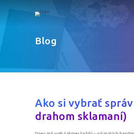
Blog
Ako si vybrať sprá
drahom sklamaní)
Dnes má web takmer každý – od malých handmad