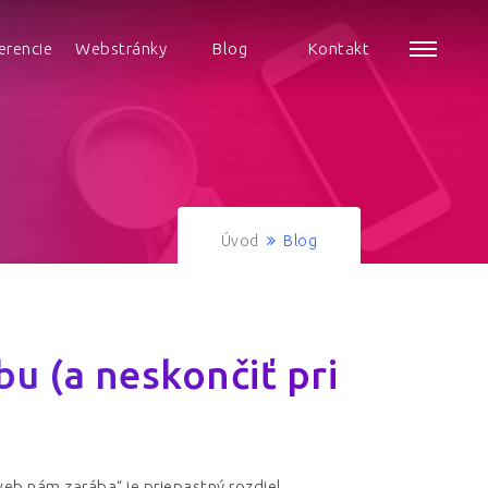
erencie
Webstránky
Blog
Kontakt
Úvod
Blog
u (a neskončiť pri
b nám zarába“ je priepastný rozdiel.