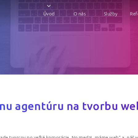
Úvod
O nás
Služby
Ref
vnu agentúru na tvorbu web
e tvorcov po veľké korporácie. No medzi „máme web“ a „náš we