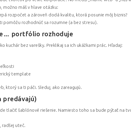
eb, možno máš v hlave otázku:
rpá rozpočet a zároveň dodá kvalitu, ktorá posunie môj biznis?
é ti pomôžu rozhodnúť sa rozumne (a bez stresu).
le… portfólio rozhoduje
 kuchár bez varešky. Preklikaj sa ich ukážkami prác. Hľadaj:
eľkosti
nerický template
, ktorý sa ti páči. Sleduj, ako zareagujú.
en predávajú)
e tlačiť šablónové riešenie. Namiesto toho sa bude pýtať na tvoj
, radšej uteč.