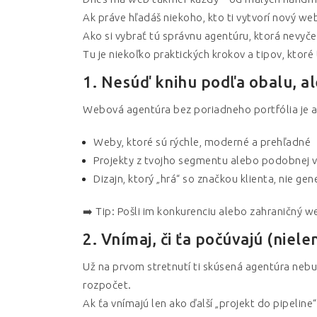
Ak práve hľadáš niekoho, kto ti vytvorí nový w
Ako si vybrať tú správnu agentúru, ktorá nevyče
Tu je niekoľko praktických krokov a tipov, ktor
1. Nesúď knihu podľa obalu, a
Webová agentúra bez poriadneho portfólia je ako
Weby, ktoré sú rýchle, moderné a prehľadné
Projekty z tvojho segmentu alebo podobnej v
Dizajn, ktorý „hrá“ so značkou klienta, nie ge
➡️ Tip: Pošli im konkurenciu alebo zahraničný web
2. Vnímaj, či ťa počúvajú (niel
Už na prvom stretnutí ti skúsená agentúra nebud
rozpočet.
Ak ťa vnímajú len ako ďalší „projekt do pipeline“