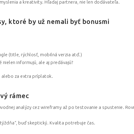
yslenia a kreativity. Hľadaj partnera, nie len dodávateľa.
sy, ktoré by už nemali byť bonusmi
e (title, rýchlosť, mobilná verzia atď.)
nielen informujú, ale aj predávajú?
a alebo za extra príplatok.
ový rámec
úvodnej analýzy cez wireframy až po testovanie a spustenie. Ro
týždňa“, buď skeptický. Kvalita potrebuje čas.